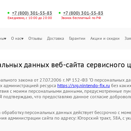
+7 (800) 301-55-83
+7 (800) 301-55-83
Ежедневно, с 10:00 до 20:00
Звонок бесплатный по РФ
ны
О нас
Отзывы
Доставка
Гарантии
Акции и скидки
Зая
альных данных веб-сайта сервисного 
ального закона от 27.07.2006 г. № 152-ФЗ "О персональных д
ых администрацией ресурса
https://srg.nintendo-fix.ru
без каких
вия с моими персональными данными, предусмотренные пункт
. Я подтверждаю, что предоставляю данное согласие доброволь
на обработку персональных данных действует бессрочно с мо
ния администрации сайта по адресу: Югорский тракт, 38А, с