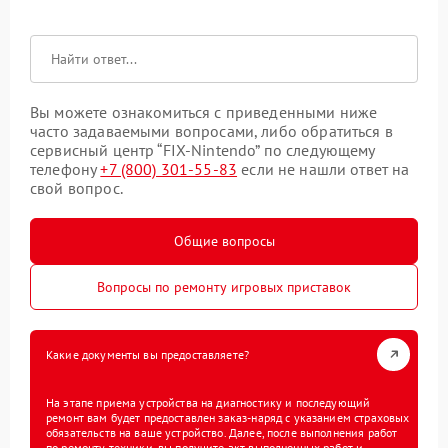
Вы можете ознакомиться с приведенными ниже
часто задаваемыми вопросами, либо обратиться в
сервисный центр “FIX-Nintendo” по следующему
телефону
+7 (800) 301-55-83
если не нашли ответ на
свой вопрос.
Общие вопросы
Вопросы по ремонту игровых приставок
Какие документы вы предоставляете?
На этапе приема устройства на диагностику и последующий
ремонт вам будет предоставлен заказ-наряд с указанием страховых
обязательств на ваше устройство. Далее, после выполнения работ
по ремонту техники, вы получите акт выполненных работ и