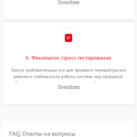
Подробнее
термопрокладок. Аккуратная сборка консоли и подключение
шлейфов.
6. Финальное стресс-тестирование
Запуск требовательных игр для проверки температурного
режима и стабильности работы системы под нагрузкой.
Тестирование привода, синхронизации беспроводных
Подробнее
геймпадов, выхода в сеть и выдачи изображения без
артефактов.
FAQ. Ответы на вопросы