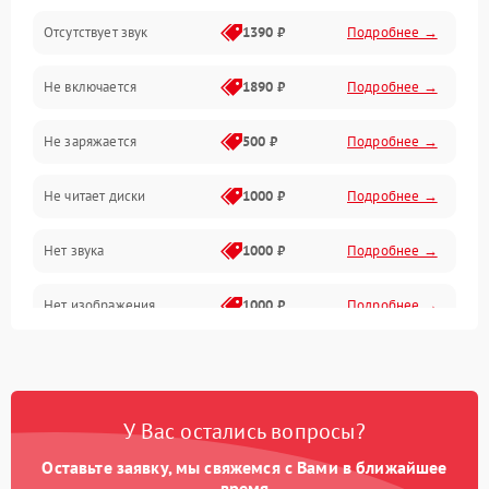
Отсутствует звук
1390 ₽
Подробнее →
Диски и привод
Не включается
1890 ₽
Подробнее →
Сеть и онлайн
Не заряжается
500 ₽
Подробнее →
Геймпады и аксессуары
Не читает диски
1000 ₽
Подробнее →
Разъёмы и корпус
Нет звука
1000 ₽
Подробнее →
Питание и электрика
Нет изображения
1000 ₽
Подробнее →
Перегрев и охлаждение
Память и накопители
Изображение
У Вас остались вопросы?
Оставьте заявку, мы свяжемся с Вами в ближайшее
время