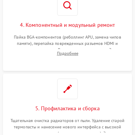
4. Компонентный и модульный ремонт
Пайка BGA-компонентов (реболлинг APU, замена чипов
памяти), перепайка поврежденных разъемов HDMI и
контроллеров питания. Восстановление дорожек. Замена
Подробнее
неисправного жесткого диска, SSD или лазерной головки
привода.
5. Профилактика и сборка
Тщательная очистка радиаторов от пыли. Удаление старой
термопасты и нанесение нового интерфейса с высокой
теплопроводностью (или жидкого металла). Замена