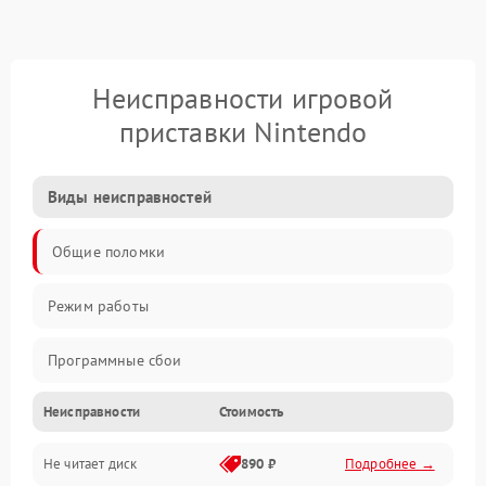
Неисправности игровой
приставки Nintendo
Виды неисправностей
Общие поломки
Режим работы
Программные сбои
Неисправности
Стоимость
Видео и HDMI
Не читает диск
890 ₽
Подробнее →
Звук и аудиовыходы