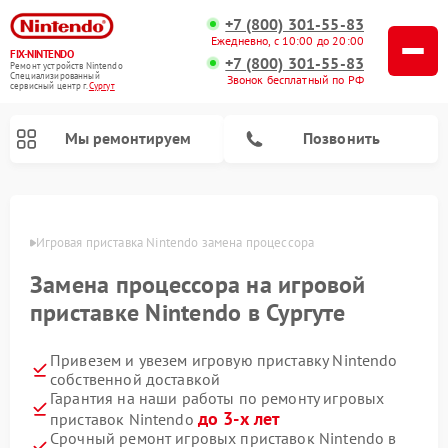
+7 (800) 301-55-83
Ежедневно, с 10:00 до 20:00
FIX-NINTENDO
+7 (800) 301-55-83
Ремонт устройств Nintendo
Специализированный
Звонок бесплатный по РФ
cервисный центр г.
Сургут
Мы ремонтируем
Позвонить
Ремонт игровых приставок Nintendo
ргуте
Игровая приставка Nintendo замена процессора
Замена процессора на игровой
приставке Nintendo в Сургуте
Привезем и увезем игровую приставку Nintendo
собственной доставкой
Гарантия на наши работы по ремонту игровых
до 3-х лет
приставок Nintendo
Срочный ремонт игровых приставок Nintendo в