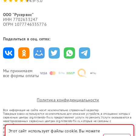
4.9-5.0
ООО "Русервис"
ИНН 7702633247
ОГРН 1077746335776
Поделиться в соц. сетях:
Мы принимаем
все формы оплаты
Политика конфиденциальности
Вся информация на сайте носит исключительно справочный характер.
Товарные знаки используются исключительно для описания устройств, в отношении которых
сервисные центры srg.nintendo-fix.ru предоставляют услуги по ремонту. Услуги оказываются в
неавторизованных сервисных центрах srg.nintendo-fix.ru, которые не связаны с
правообладателями товарных знаков или их официальными представителями.
Ремонт осуществляется для устройств, уже введенных в гражданский оборот в соответствии
Этот сайт использует файлы cookie. Вы можете
со статьей 1487 ГК РФ.
Использование товарных знаков не преследует цели индивидуализации услуг или введения