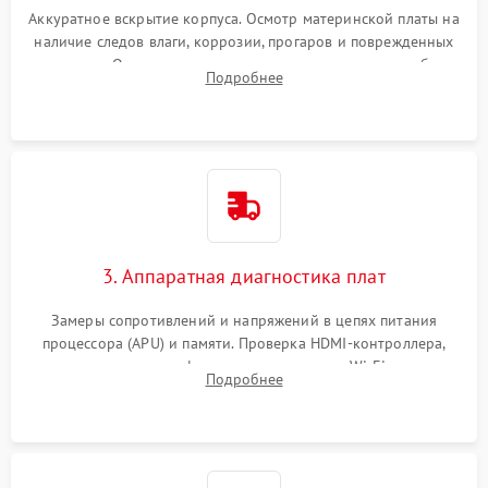
Аккуратное вскрытие корпуса. Осмотр материнской платы на
наличие следов влаги, коррозии, прогаров и поврежденных
элементов. Оценка состояния системы охлаждения, турбины
Подробнее
кулера и степени загрязнения радиатора пылью.
3. Аппаратная диагностика плат
Замеры сопротивлений и напряжений в цепях питания
процессора (APU) и памяти. Проверка HDMI-контроллера,
микросхем флеш-памяти и модуля Wi-Fi
Подробнее