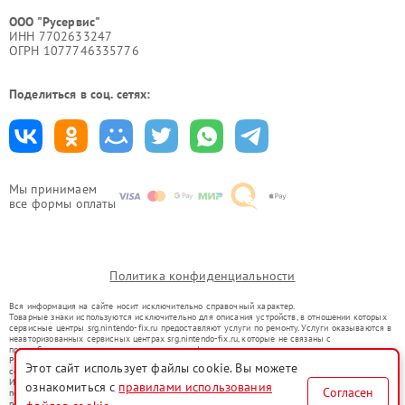
ООО "Русервис"
ИНН 7702633247
ОГРН 1077746335776
Поделиться в соц. сетях:
Мы принимаем
все формы оплаты
Политика конфиденциальности
Вся информация на сайте носит исключительно справочный характер.
Товарные знаки используются исключительно для описания устройств, в отношении которых
сервисные центры srg.nintendo-fix.ru предоставляют услуги по ремонту. Услуги оказываются в
неавторизованных сервисных центрах srg.nintendo-fix.ru, которые не связаны с
правообладателями товарных знаков или их официальными представителями.
Ремонт осуществляется для устройств, уже введенных в гражданский оборот в соответствии
Этот сайт использует файлы cookie. Вы можете
со статьей 1487 ГК РФ.
Использование товарных знаков не преследует цели индивидуализации услуг или введения
ознакомиться с
правилами использования
Согласен
потребителей в заблуждение, а служит для информирования о предоставляемых услугах по
ремонту техники указанных брендов.