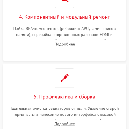
4. Компонентный и модульный ремонт
Пайка BGA-компонентов (реболлинг APU, замена чипов
памяти), перепайка поврежденных разъемов HDMI и
контроллеров питания. Восстановление дорожек. Замена
Подробнее
неисправного жесткого диска, SSD или лазерной головки
привода.
5. Профилактика и сборка
Тщательная очистка радиаторов от пыли. Удаление старой
термопасты и нанесение нового интерфейса с высокой
теплопроводностью (или жидкого металла). Замена
Подробнее
термопрокладок. Аккуратная сборка консоли и подключение