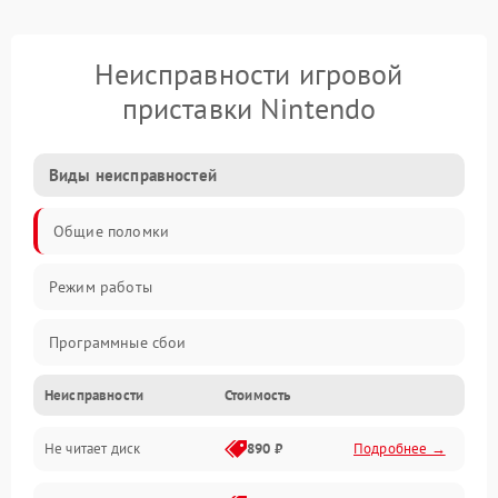
Неисправности игровой
приставки Nintendo
Виды неисправностей
Общие поломки
Режим работы
Программные сбои
Неисправности
Стоимость
Видео и HDMI
Не читает диск
890 ₽
Подробнее →
Звук и аудиовыходы