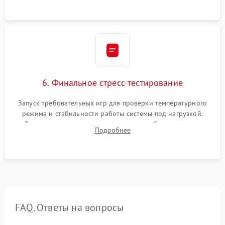
шлейфов.
6. Финальное стресс-тестирование
Запуск требовательных игр для проверки температурного
режима и стабильности работы системы под нагрузкой.
Тестирование привода, синхронизации беспроводных
Подробнее
геймпадов, выхода в сеть и выдачи изображения без
артефактов.
FAQ. Ответы на вопросы