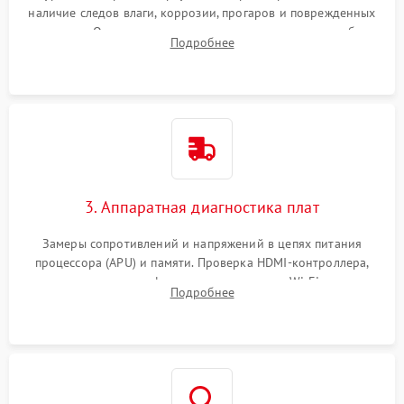
наличие следов влаги, коррозии, прогаров и поврежденных
элементов. Оценка состояния системы охлаждения, турбины
Подробнее
кулера и степени загрязнения радиатора пылью.
3. Аппаратная диагностика плат
Замеры сопротивлений и напряжений в цепях питания
процессора (APU) и памяти. Проверка HDMI-контроллера,
микросхем флеш-памяти и модуля Wi-Fi
Подробнее