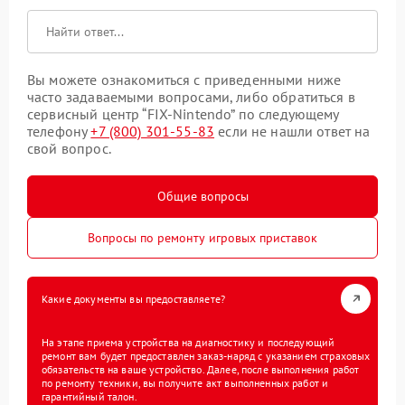
Вы можете ознакомиться с приведенными ниже
часто задаваемыми вопросами, либо обратиться в
сервисный центр “FIX-Nintendo” по следующему
телефону
+7 (800) 301-55-83
если не нашли ответ на
свой вопрос.
Общие вопросы
Вопросы по ремонту игровых приставок
Какие документы вы предоставляете?
На этапе приема устройства на диагностику и последующий
ремонт вам будет предоставлен заказ-наряд с указанием страховых
обязательств на ваше устройство. Далее, после выполнения работ
по ремонту техники, вы получите акт выполненных работ и
гарантийный талон.