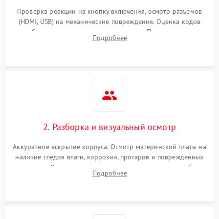
Проверка реакции на кнопку включения, осмотр разъемов
(HDMI, USB) на механические повреждения. Оценка кодов
ошибок на экране или по индикаторам. Проверка чтения
Подробнее
дисков, работы геймпадов и наличия гарантийных пломб.
2. Разборка и визуальный осмотр
Аккуратное вскрытие корпуса. Осмотр материнской платы на
наличие следов влаги, коррозии, прогаров и поврежденных
элементов. Оценка состояния системы охлаждения, турбины
Подробнее
кулера и степени загрязнения радиатора пылью.