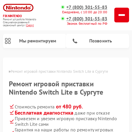
+7 (800) 301-55-83
Ежедневно, с 10:00 до 20:00
FIX-NINTENDO
+7 (800) 301-55-83
Ремонт устройств Nintendo
Специализированный
Звонок бесплатный по РФ
cервисный центр г.
Сургут
Мы ремонтируем
Позвонить
Ремонт игровых приставок Nintendo
ргуте
Ремонт игровой приставки Nintendo Switch Lite в Сургуте
Ремонт игровой приставки
Nintendo Switch Lite в Сургуте
от 480 руб.
Стоимость ремонта
Бесплатная диагностика
даже при отказе
Привезем и увезем игровую приставку Nintendo
Switch Lite сами
Гарантия на наши работы по ремонту игровых