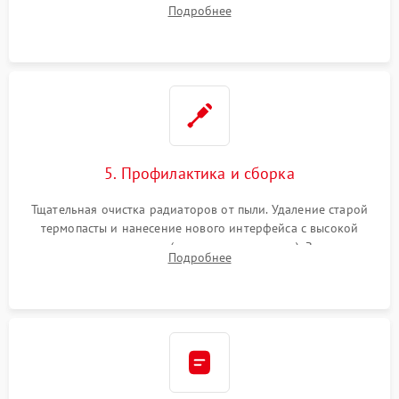
Подробнее
неисправного жесткого диска, SSD или лазерной головки
привода.
5. Профилактика и сборка
Тщательная очистка радиаторов от пыли. Удаление старой
термопасты и нанесение нового интерфейса с высокой
теплопроводностью (или жидкого металла). Замена
Подробнее
термопрокладок. Аккуратная сборка консоли и подключение
шлейфов.