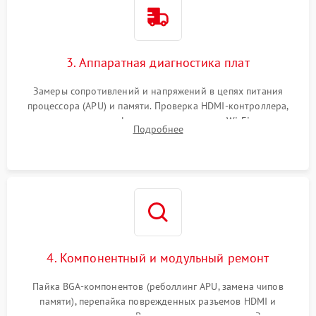
3. Аппаратная диагностика плат
Замеры сопротивлений и напряжений в цепях питания
процессора (APU) и памяти. Проверка HDMI-контроллера,
микросхем флеш-памяти и модуля Wi-Fi
Подробнее
4. Компонентный и модульный ремонт
Пайка BGA-компонентов (реболлинг APU, замена чипов
памяти), перепайка поврежденных разъемов HDMI и
контроллеров питания. Восстановление дорожек. Замена