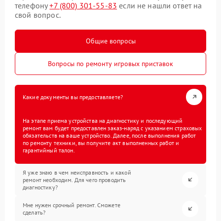
телефону
+7 (800) 301-55-83
если не нашли ответ на
свой вопрос.
Общие вопросы
Вопросы по ремонту игровых приставок
Какие документы вы предоставляете?
На этапе приема устройства на диагностику и последующий
ремонт вам будет предоставлен заказ-наряд с указанием страховых
обязательств на ваше устройство. Далее, после выполнения работ
по ремонту техники, вы получите акт выполненных работ и
гарантийный талон.
Я уже знаю в чем неисправность и какой
ремонт необходим. Для чего проводить
диагностику?
Мне нужен срочный ремонт. Сможете
сделать?