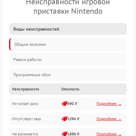
Неисправности игровой
приставки Nintendo
Виды неисправностей
Общие поломки
Режим работы
Программные сбои
Неисправности
Стоимость
Видео и HDMI
Не читает диск
890 ₽
Подробнее →
Звук и аудиовыходы
Отсутствует звук
1390 ₽
Подробнее →
Диски и привод
Не включается
1890 ₽
Подробнее →
Сеть и онлайн