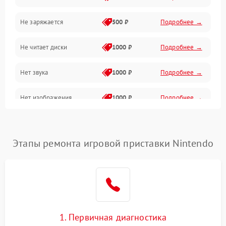
Не заряжается
500 ₽
Подробнее →
Геймпады и аксессуары
Не читает диски
1000 ₽
Подробнее →
Разъёмы и корпус
Нет звука
1000 ₽
Подробнее →
Питание и электрика
Нет изображения
1000 ₽
Подробнее →
Перегрев и охлаждение
Память и накопители
Этапы ремонта игровой приставки Nintendo
Изображение
1. Первичная диагностика