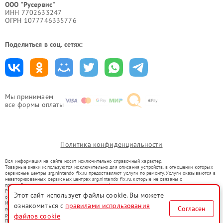
ООО "Русервис"
ИНН 7702633247
ОГРН 1077746335776
Поделиться в соц. сетях:
Мы принимаем
все формы оплаты
Политика конфиденциальности
Вся информация на сайте носит исключительно справочный характер.
Товарные знаки используются исключительно для описания устройств, в отношении которых
сервисные центры srg.nintendo-fix.ru предоставляют услуги по ремонту. Услуги оказываются в
неавторизованных сервисных центрах srg.nintendo-fix.ru, которые не связаны с
правообладателями товарных знаков или их официальными представителями.
Ремонт осуществляется для устройств, уже введенных в гражданский оборот в соответствии
Этот сайт использует файлы cookie. Вы можете
со статьей 1487 ГК РФ.
Использование товарных знаков не преследует цели индивидуализации услуг или введения
ознакомиться с
правилами использования
Согласен
потребителей в заблуждение, а служит для информирования о предоставляемых услугах по
файлов cookie
ремонту техники указанных брендов.
Представленная на сайте информация не является публичной офертой, определяемой