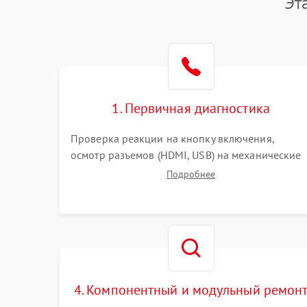
Эт
1. Первичная диагностика
Проверка реакции на кнопку включения,
осмотр разъемов (HDMI, USB) на механические
повреждения. Оценка кодов ошибок на экране
Подробнее
или по индикаторам. Проверка чтения дисков,
работы геймпадов и наличия гарантийных
пломб.
4. Компонентный и модульный ремон