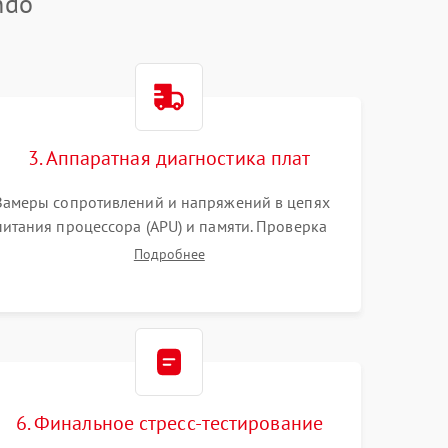
ndo
3. Аппаратная диагностика плат
Замеры сопротивлений и напряжений в цепях
питания процессора (APU) и памяти. Проверка
HDMI-контроллера, микросхем флеш-памяти и
Подробнее
модуля Wi-Fi
6. Финальное стресс-тестирование