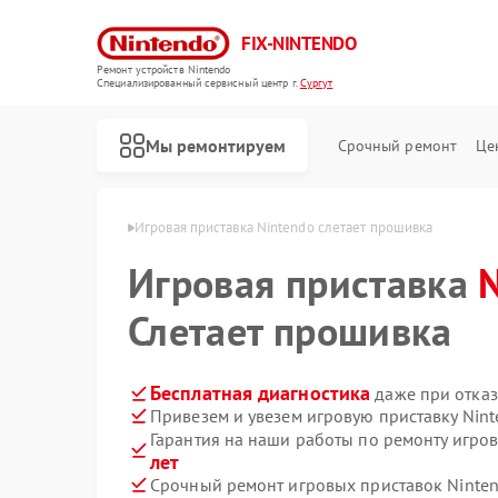
FIX-NINTENDO
Ремонт устройств Nintendo
Специализированный cервисный центр г.
Сургут
Мы ремонтируем
Срочный ремонт
Це
Ремонт игровых приставок Nintendo
 Nintendo в Сургуте
Игровая приставка Nintendo слетает прошивка
Игровая приставка
Слетает прошивка
Бесплатная диагностика
даже при отказ
Привезем и увезем игровую приставку Nin
Гарантия на наши работы по ремонту игро
лет
Срочный ремонт игровых приставок Ninten