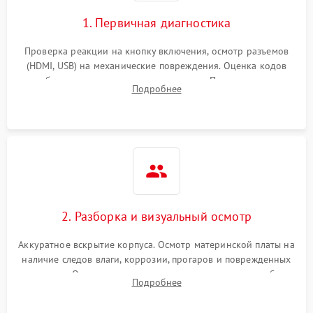
1. Первичная диагностика
Проверка реакции на кнопку включения, осмотр разъемов
(HDMI, USB) на механические повреждения. Оценка кодов
ошибок на экране или по индикаторам. Проверка чтения
Подробнее
дисков, работы геймпадов и наличия гарантийных пломб.
2. Разборка и визуальный осмотр
Аккуратное вскрытие корпуса. Осмотр материнской платы на
наличие следов влаги, коррозии, прогаров и поврежденных
элементов. Оценка состояния системы охлаждения, турбины
Подробнее
кулера и степени загрязнения радиатора пылью.