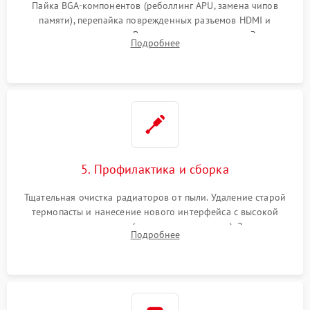
Пайка BGA-компонентов (реболлинг APU, замена чипов
памяти), перепайка поврежденных разъемов HDMI и
контроллеров питания. Восстановление дорожек. Замена
Подробнее
неисправного жесткого диска, SSD или лазерной головки
привода.
5. Профилактика и сборка
Тщательная очистка радиаторов от пыли. Удаление старой
термопасты и нанесение нового интерфейса с высокой
теплопроводностью (или жидкого металла). Замена
Подробнее
термопрокладок. Аккуратная сборка консоли и подключение
шлейфов.