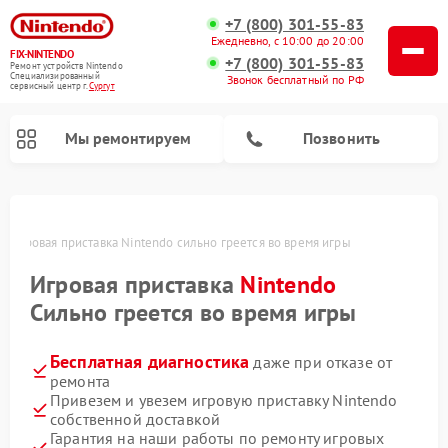
+7 (800) 301-55-83
Ежедневно, с 10:00 до 20:00
FIX-NINTENDO
+7 (800) 301-55-83
Ремонт устройств Nintendo
Специализированный
Звонок бесплатный по РФ
cервисный центр г.
Сургут
Мы ремонтируем
Позвонить
Ремонт игровых приставок Nintendo
е
Игровая приставка Nintendo сильно греется во время игры
Игровая приставка
Nintendo
Сильно греется во время игры
Бесплатная диагностика
даже при отказе от
ремонта
Привезем и увезем игровую приставку Nintendo
собственной доставкой
Гарантия на наши работы по ремонту игровых