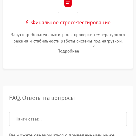
6. Финальное стресс-тестирование
Запуск требовательных игр для проверки температурного
режима и стабильности работы системы под нагрузкой.
Тестирование привода, синхронизации беспроводных
Подробнее
геймпадов, выхода в сеть и выдачи изображения без
артефактов.
FAQ. Ответы на вопросы
Вы можете ознакомиться с приведенными ниже