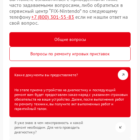
часто задаваемыми вопросами, либо обратиться в
сервисный центр “FIX-Nintendo” по следующему
телефону
+7 (800) 301-55-83
если не нашли ответ на
свой вопрос.
Общие вопросы
Вопросы по ремонту игровых приставок
Какие документы вы предоставляете?
На этапе приема устройства на диагностику и последующий
ремонт вам будет предоставлен заказ-наряд с указанием страховых
обязательств на ваше устройство. Далее, после выполнения работ
по ремонту техники, вы получите акт выполненных работ и
гарантийный талон.
Я уже знаю в чем неисправность и какой
ремонт необходим. Для чего проводить
диагностику?