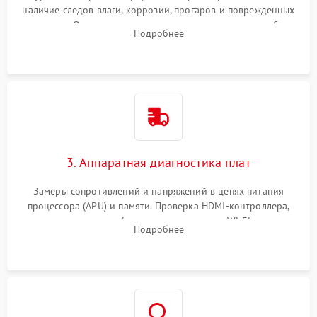
наличие следов влаги, коррозии, прогаров и поврежденных
элементов. Оценка состояния системы охлаждения, турбины
Подробнее
кулера и степени загрязнения радиатора пылью.
3. Аппаратная диагностика плат
Замеры сопротивлений и напряжений в цепях питания
процессора (APU) и памяти. Проверка HDMI-контроллера,
микросхем флеш-памяти и модуля Wi-Fi
Подробнее