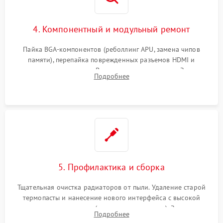
4. Компонентный и модульный ремонт
Пайка BGA-компонентов (реболлинг APU, замена чипов
памяти), перепайка поврежденных разъемов HDMI и
контроллеров питания. Восстановление дорожек. Замена
Подробнее
неисправного жесткого диска, SSD или лазерной головки
привода.
5. Профилактика и сборка
Тщательная очистка радиаторов от пыли. Удаление старой
термопасты и нанесение нового интерфейса с высокой
теплопроводностью (или жидкого металла). Замена
Подробнее
термопрокладок. Аккуратная сборка консоли и подключение