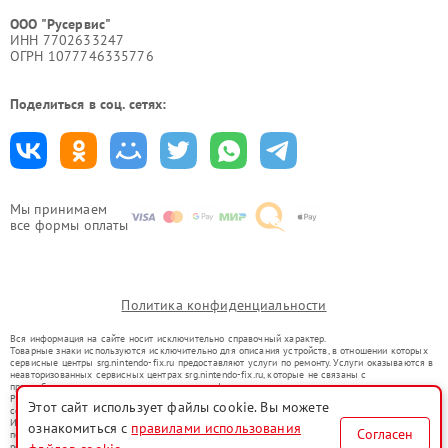
ООО "Русервис"
ИНН 7702633247
ОГРН 1077746335776
Поделиться в соц. сетях:
Мы принимаем
все формы оплаты
Политика конфиденциальности
Вся информация на сайте носит исключительно справочный характер.
Товарные знаки используются исключительно для описания устройств, в отношении которых
сервисные центры srg.nintendo-fix.ru предоставляют услуги по ремонту. Услуги оказываются в
неавторизованных сервисных центрах srg.nintendo-fix.ru, которые не связаны с
правообладателями товарных знаков или их официальными представителями.
Ремонт осуществляется для устройств, уже введенных в гражданский оборот в соответствии
Этот сайт использует файлы cookie. Вы можете
со статьей 1487 ГК РФ.
Использование товарных знаков не преследует цели индивидуализации услуг или введения
ознакомиться с
правилами использования
Согласен
потребителей в заблуждение, а служит для информирования о предоставляемых услугах по
ремонту техники указанных брендов.