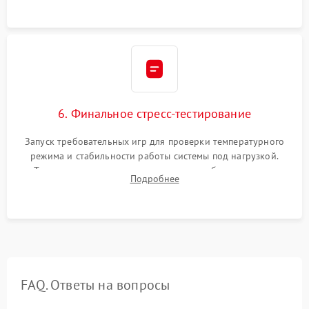
шлейфов.
6. Финальное стресс-тестирование
Запуск требовательных игр для проверки температурного
режима и стабильности работы системы под нагрузкой.
Тестирование привода, синхронизации беспроводных
Подробнее
геймпадов, выхода в сеть и выдачи изображения без
артефактов.
FAQ. Ответы на вопросы