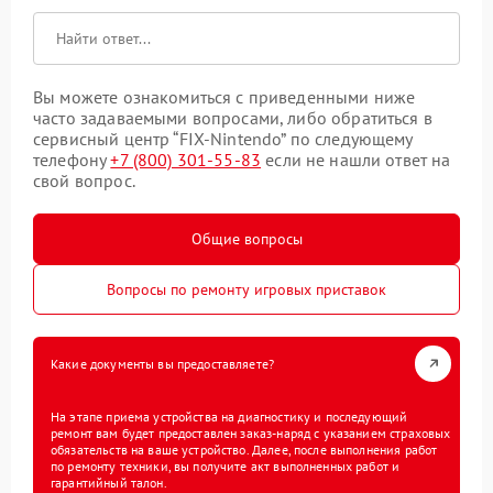
Вы можете ознакомиться с приведенными ниже
часто задаваемыми вопросами, либо обратиться в
сервисный центр “FIX-Nintendo” по следующему
телефону
+7 (800) 301-55-83
если не нашли ответ на
свой вопрос.
Общие вопросы
Вопросы по ремонту игровых приставок
Какие документы вы предоставляете?
На этапе приема устройства на диагностику и последующий
ремонт вам будет предоставлен заказ-наряд с указанием страховых
обязательств на ваше устройство. Далее, после выполнения работ
по ремонту техники, вы получите акт выполненных работ и
гарантийный талон.