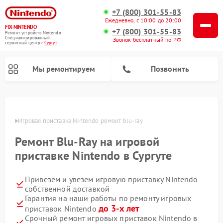
+7 (800) 301-55-83
Ежедневно, с 10:00 до 20:00
FIX-NINTENDO
+7 (800) 301-55-83
Ремонт устройств Nintendo
Специализированный
Звонок бесплатный по РФ
cервисный центр г.
Сургут
Мы ремонтируем
Позвонить
Ремонт игровых приставок Nintendo
ргуте
Игровая приставка Nintendo ремонт blu-ray
Ремонт Blu-Ray на игровой
приставке Nintendo в Сургуте
Привезем и увезем игровую приставку Nintendo
собственной доставкой
Гарантия на наши работы по ремонту игровых
до 3-х лет
приставок Nintendo
Срочный ремонт игровых приставок Nintendo в