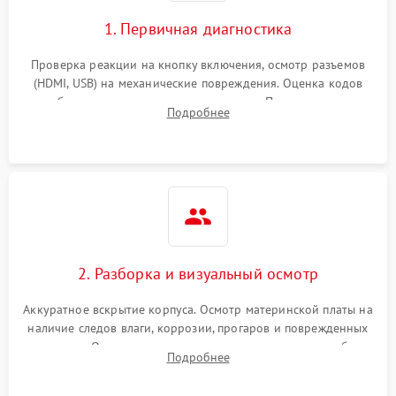
1. Первичная диагностика
Проверка реакции на кнопку включения, осмотр разъемов
(HDMI, USB) на механические повреждения. Оценка кодов
ошибок на экране или по индикаторам. Проверка чтения
Подробнее
дисков, работы геймпадов и наличия гарантийных пломб.
2. Разборка и визуальный осмотр
Аккуратное вскрытие корпуса. Осмотр материнской платы на
наличие следов влаги, коррозии, прогаров и поврежденных
элементов. Оценка состояния системы охлаждения, турбины
Подробнее
кулера и степени загрязнения радиатора пылью.