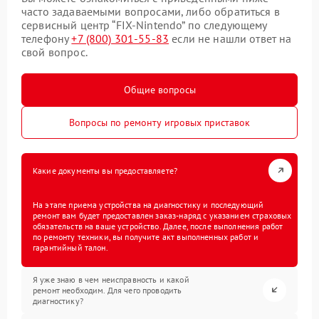
часто задаваемыми вопросами, либо обратиться в
сервисный центр “FIX-Nintendo” по следующему
телефону
+7 (800) 301-55-83
если не нашли ответ на
свой вопрос.
Общие вопросы
Вопросы по ремонту игровых приставок
Какие документы вы предоставляете?
На этапе приема устройства на диагностику и последующий
ремонт вам будет предоставлен заказ-наряд с указанием страховых
обязательств на ваше устройство. Далее, после выполнения работ
по ремонту техники, вы получите акт выполненных работ и
гарантийный талон.
Я уже знаю в чем неисправность и какой
ремонт необходим. Для чего проводить
диагностику?