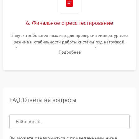
6. Финальное стресс-тестирование
Запуск требовательных игр для проверки температурного
режима и стабильности работы системы под нагрузкой.
Тестирование привода, синхронизации беспроводных
Подробнее
геймпадов, выхода в сеть и выдачи изображения без
артефактов.
FAQ. Ответы на вопросы
Вы можете ознакомиться с приведенными ниже