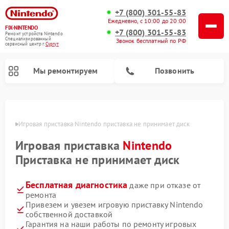
+7 (800) 301-55-83
Ежедневно, с 10:00 до 20:00
FIX-NINTENDO
+7 (800) 301-55-83
Ремонт устройств Nintendo
Специализированный
Звонок бесплатный по РФ
cервисный центр г.
Сургут
Мы ремонтируем
Позвонить
Ремонт игровых приставок Nintendo
ргуте
Игровая приставка Nintendo приставка не принимает диск
Игровая приставка
Nintendo
Приставка не принимает диск
Бесплатная диагностика
даже при отказе от
ремонта
Привезем и увезем игровую приставку Nintendo
собственной доставкой
Гарантия на наши работы по ремонту игровых