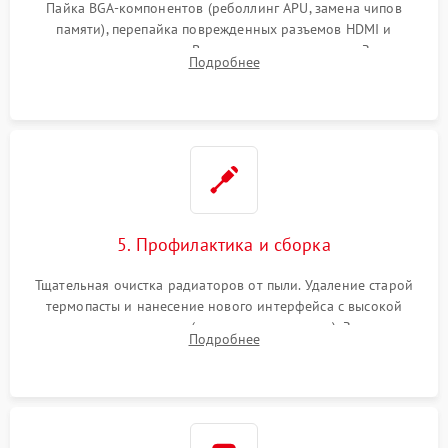
Пайка BGA-компонентов (реболлинг APU, замена чипов
памяти), перепайка поврежденных разъемов HDMI и
контроллеров питания. Восстановление дорожек. Замена
Подробнее
неисправного жесткого диска, SSD или лазерной головки
привода.
5. Профилактика и сборка
Тщательная очистка радиаторов от пыли. Удаление старой
термопасты и нанесение нового интерфейса с высокой
теплопроводностью (или жидкого металла). Замена
Подробнее
термопрокладок. Аккуратная сборка консоли и подключение
шлейфов.