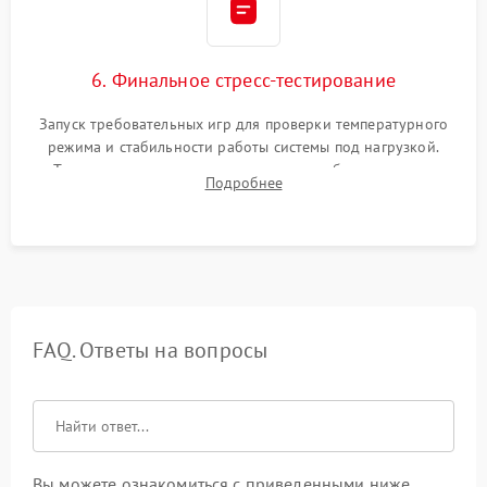
6. Финальное стресс-тестирование
Запуск требовательных игр для проверки температурного
режима и стабильности работы системы под нагрузкой.
Тестирование привода, синхронизации беспроводных
Подробнее
геймпадов, выхода в сеть и выдачи изображения без
артефактов.
FAQ. Ответы на вопросы
Вы можете ознакомиться с приведенными ниже