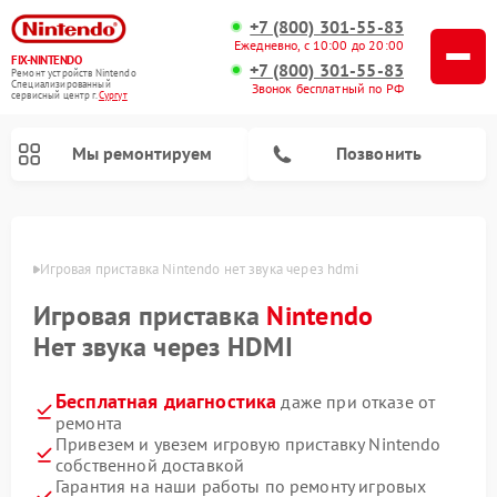
+7 (800) 301-55-83
Ежедневно, с 10:00 до 20:00
FIX-NINTENDO
+7 (800) 301-55-83
Ремонт устройств Nintendo
Специализированный
Звонок бесплатный по РФ
cервисный центр г.
Сургут
Мы ремонтируем
Позвонить
Ремонт игровых приставок Nintendo
ргуте
Игровая приставка Nintendo нет звука через hdmi
Игровая приставка
Nintendo
Нет звука через HDMI
Бесплатная диагностика
даже при отказе от
ремонта
Привезем и увезем игровую приставку Nintendo
собственной доставкой
Гарантия на наши работы по ремонту игровых