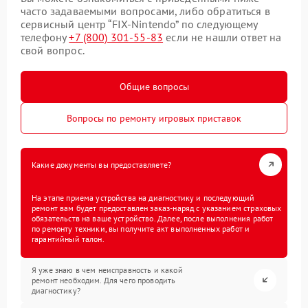
часто задаваемыми вопросами, либо обратиться в
сервисный центр “FIX-Nintendo” по следующему
телефону
+7 (800) 301-55-83
если не нашли ответ на
свой вопрос.
Общие вопросы
Вопросы по ремонту игровых приставок
Какие документы вы предоставляете?
На этапе приема устройства на диагностику и последующий
ремонт вам будет предоставлен заказ-наряд с указанием страховых
обязательств на ваше устройство. Далее, после выполнения работ
по ремонту техники, вы получите акт выполненных работ и
гарантийный талон.
Я уже знаю в чем неисправность и какой
ремонт необходим. Для чего проводить
диагностику?