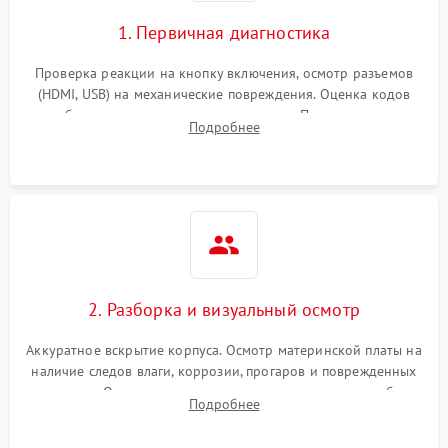
1. Первичная диагностика
Проверка реакции на кнопку включения, осмотр разъемов
(HDMI, USB) на механические повреждения. Оценка кодов
ошибок на экране или по индикаторам. Проверка чтения
Подробнее
дисков, работы геймпадов и наличия гарантийных пломб.
2. Разборка и визуальный осмотр
Аккуратное вскрытие корпуса. Осмотр материнской платы на
наличие следов влаги, коррозии, прогаров и поврежденных
элементов. Оценка состояния системы охлаждения, турбины
Подробнее
кулера и степени загрязнения радиатора пылью.