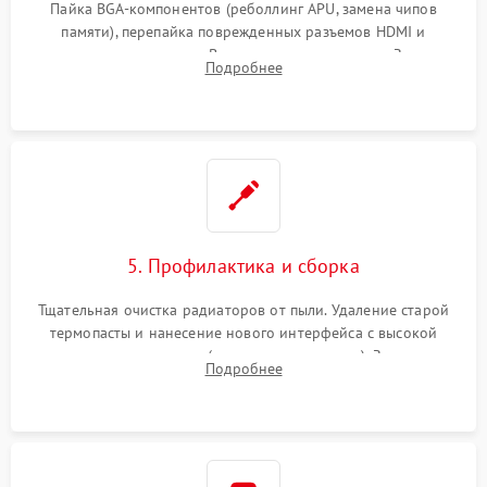
Пайка BGA-компонентов (реболлинг APU, замена чипов
памяти), перепайка поврежденных разъемов HDMI и
контроллеров питания. Восстановление дорожек. Замена
Подробнее
неисправного жесткого диска, SSD или лазерной головки
привода.
5. Профилактика и сборка
Тщательная очистка радиаторов от пыли. Удаление старой
термопасты и нанесение нового интерфейса с высокой
теплопроводностью (или жидкого металла). Замена
Подробнее
термопрокладок. Аккуратная сборка консоли и подключение
шлейфов.