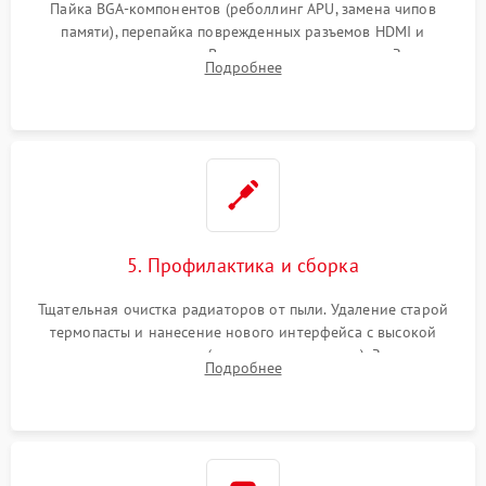
Пайка BGA-компонентов (реболлинг APU, замена чипов
памяти), перепайка поврежденных разъемов HDMI и
контроллеров питания. Восстановление дорожек. Замена
Подробнее
неисправного жесткого диска, SSD или лазерной головки
привода.
5. Профилактика и сборка
Тщательная очистка радиаторов от пыли. Удаление старой
термопасты и нанесение нового интерфейса с высокой
теплопроводностью (или жидкого металла). Замена
Подробнее
термопрокладок. Аккуратная сборка консоли и подключение
шлейфов.