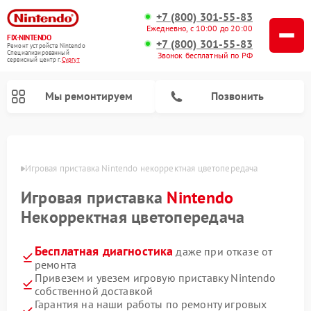
+7 (800) 301-55-83
Ежедневно, с 10:00 до 20:00
FIX-NINTENDO
+7 (800) 301-55-83
Ремонт устройств Nintendo
Специализированный
Звонок бесплатный по РФ
cервисный центр г.
Сургут
Мы ремонтируем
Позвонить
Ремонт игровых приставок Nintendo
ргуте
Игровая приставка Nintendo некорректная цветопередача
Игровая приставка
Nintendo
Некорректная цветопередача
Бесплатная диагностика
даже при отказе от
ремонта
Привезем и увезем игровую приставку Nintendo
собственной доставкой
Гарантия на наши работы по ремонту игровых