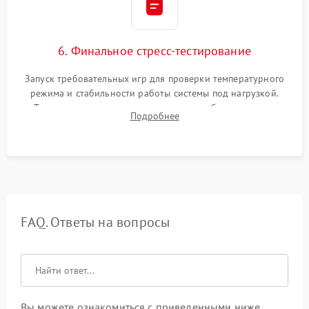
6. Финальное стресс-тестирование
Запуск требовательных игр для проверки температурного
режима и стабильности работы системы под нагрузкой.
Тестирование привода, синхронизации беспроводных
Подробнее
геймпадов, выхода в сеть и выдачи изображения без
артефактов.
FAQ. Ответы на вопросы
Вы можете ознакомиться с приведенными ниже