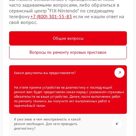
часто задаваемыми вопросами, либо обратиться в
сервисный центр “FIX-Nintendo” по следующему
телефону
+7 (800) 301-55-83
если не нашли ответ на
свой вопрос.
Общие вопросы
Вопросы по ремонту игровых приставок
Какие документы вы предоставляете?
На этапе приема устройства на диагностику и последующий
ремонт вам будет предоставлен заказ-наряд с указанием страховых
обязательств на ваше устройство. Далее, после выполнения работ
по ремонту техники, вы получите акт выполненных работ и
гарантийный талон.
Я уже знаю в чем неисправность и какой
ремонт необходим. Для чего проводить
диагностику?