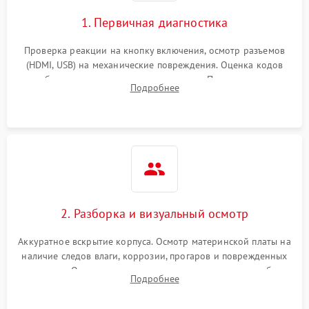
1. Первичная диагностика
Проверка реакции на кнопку включения, осмотр разъемов
(HDMI, USB) на механические повреждения. Оценка кодов
ошибок на экране или по индикаторам. Проверка чтения
Подробнее
дисков, работы геймпадов и наличия гарантийных пломб.
2. Разборка и визуальный осмотр
Аккуратное вскрытие корпуса. Осмотр материнской платы на
наличие следов влаги, коррозии, прогаров и поврежденных
элементов. Оценка состояния системы охлаждения, турбины
Подробнее
кулера и степени загрязнения радиатора пылью.