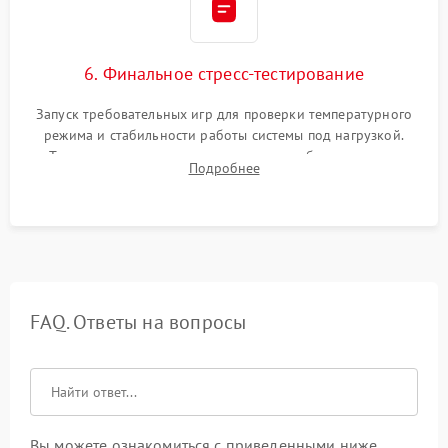
6. Финальное стресс-тестирование
Запуск требовательных игр для проверки температурного
режима и стабильности работы системы под нагрузкой.
Тестирование привода, синхронизации беспроводных
Подробнее
геймпадов, выхода в сеть и выдачи изображения без
артефактов.
FAQ. Ответы на вопросы
Вы можете ознакомиться с приведенными ниже