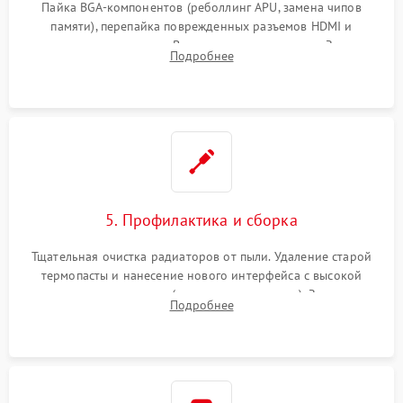
Пайка BGA-компонентов (реболлинг APU, замена чипов
памяти), перепайка поврежденных разъемов HDMI и
контроллеров питания. Восстановление дорожек. Замена
Подробнее
неисправного жесткого диска, SSD или лазерной головки
привода.
5. Профилактика и сборка
Тщательная очистка радиаторов от пыли. Удаление старой
термопасты и нанесение нового интерфейса с высокой
теплопроводностью (или жидкого металла). Замена
Подробнее
термопрокладок. Аккуратная сборка консоли и подключение
шлейфов.