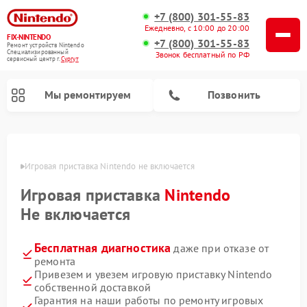
+7 (800) 301-55-83
Ежедневно, с 10:00 до 20:00
FIX-NINTENDO
+7 (800) 301-55-83
Ремонт устройств Nintendo
Специализированный
Звонок бесплатный по РФ
cервисный центр г.
Сургут
Мы ремонтируем
Позвонить
Ремонт игровых приставок Nintendo
ргуте
Игровая приставка Nintendo не включается
Игровая приставка
Nintendo
Не включается
Бесплатная диагностика
даже при отказе от
ремонта
Привезем и увезем игровую приставку Nintendo
собственной доставкой
Гарантия на наши работы по ремонту игровых