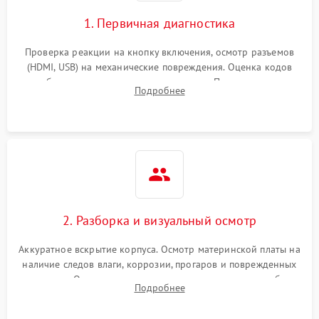
1. Первичная диагностика
Проверка реакции на кнопку включения, осмотр разъемов
(HDMI, USB) на механические повреждения. Оценка кодов
ошибок на экране или по индикаторам. Проверка чтения
Подробнее
дисков, работы геймпадов и наличия гарантийных пломб.
2. Разборка и визуальный осмотр
Аккуратное вскрытие корпуса. Осмотр материнской платы на
наличие следов влаги, коррозии, прогаров и поврежденных
элементов. Оценка состояния системы охлаждения, турбины
Подробнее
кулера и степени загрязнения радиатора пылью.