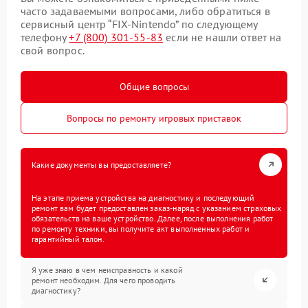
часто задаваемыми вопросами, либо обратиться в
сервисный центр “FIX-Nintendo” по следующему
телефону
+7 (800) 301-55-83
если не нашли ответ на
свой вопрос.
Общие вопросы
Вопросы по ремонту игровых приставок
Какие документы вы предоставляете?
На этапе приема устройства на диагностику и последующий
ремонт вам будет предоставлен заказ-наряд с указанием страховых
обязательств на ваше устройство. Далее, после выполнения работ
по ремонту техники, вы получите акт выполненных работ и
гарантийный талон.
Я уже знаю в чем неисправность и какой
ремонт необходим. Для чего проводить
диагностику?