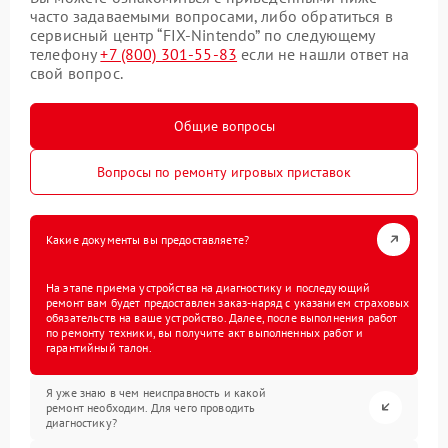
часто задаваемыми вопросами, либо обратиться в
сервисный центр “FIX-Nintendo” по следующему
телефону
+7 (800) 301-55-83
если не нашли ответ на
свой вопрос.
Общие вопросы
Вопросы по ремонту игровых приставок
Какие документы вы предоставляете?
На этапе приема устройства на диагностику и последующий
ремонт вам будет предоставлен заказ-наряд с указанием страховых
обязательств на ваше устройство. Далее, после выполнения работ
по ремонту техники, вы получите акт выполненных работ и
гарантийный талон.
Я уже знаю в чем неисправность и какой
ремонт необходим. Для чего проводить
диагностику?