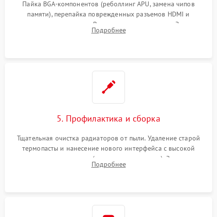
Пайка BGA-компонентов (реболлинг APU, замена чипов
памяти), перепайка поврежденных разъемов HDMI и
контроллеров питания. Восстановление дорожек. Замена
Подробнее
неисправного жесткого диска, SSD или лазерной головки
привода.
5. Профилактика и сборка
Тщательная очистка радиаторов от пыли. Удаление старой
термопасты и нанесение нового интерфейса с высокой
теплопроводностью (или жидкого металла). Замена
Подробнее
термопрокладок. Аккуратная сборка консоли и подключение
шлейфов.