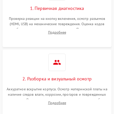
1. Первичная диагностика
Проверка реакции на кнопку включения, осмотр разъемов
(HDMI, USB) на механические повреждения. Оценка кодов
ошибок на экране или по индикаторам. Проверка чтения
Подробнее
дисков, работы геймпадов и наличия гарантийных пломб.
2. Разборка и визуальный осмотр
Аккуратное вскрытие корпуса. Осмотр материнской платы на
наличие следов влаги, коррозии, прогаров и поврежденных
элементов. Оценка состояния системы охлаждения, турбины
Подробнее
кулера и степени загрязнения радиатора пылью.