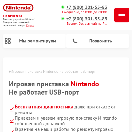
+7 (800) 301-55-83
Ежедневно, с 10:00 до 20:00
FIX-NINTENDO
+7 (800) 301-55-83
Ремонт устройств Nintendo
Специализированный
Звонок бесплатный по РФ
cервисный центр г.
Сургут
Мы ремонтируем
Позвонить
Ремонт игровых приставок Nintendo
ргуте
Игровая приставка Nintendo не работает usb-порт
Игровая приставка
Nintendo
Не работает USB-порт
Бесплатная диагностика
даже при отказе от
ремонта
Привезем и увезем игровую приставку Nintendo
собственной доставкой
Гарантия на наши работы по ремонту игровых