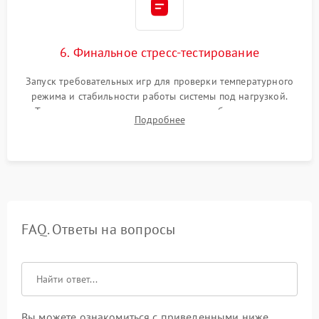
6. Финальное стресс-тестирование
Запуск требовательных игр для проверки температурного
режима и стабильности работы системы под нагрузкой.
Тестирование привода, синхронизации беспроводных
Подробнее
геймпадов, выхода в сеть и выдачи изображения без
артефактов.
FAQ. Ответы на вопросы
Вы можете ознакомиться с приведенными ниже