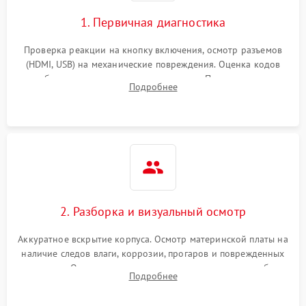
1. Первичная диагностика
Проверка реакции на кнопку включения, осмотр разъемов
(HDMI, USB) на механические повреждения. Оценка кодов
ошибок на экране или по индикаторам. Проверка чтения
Подробнее
дисков, работы геймпадов и наличия гарантийных пломб.
2. Разборка и визуальный осмотр
Аккуратное вскрытие корпуса. Осмотр материнской платы на
наличие следов влаги, коррозии, прогаров и поврежденных
элементов. Оценка состояния системы охлаждения, турбины
Подробнее
кулера и степени загрязнения радиатора пылью.