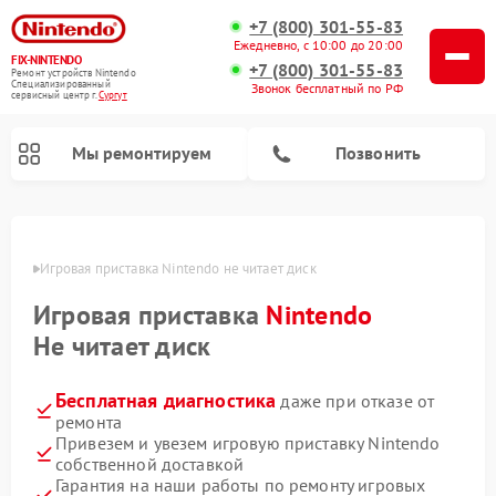
+7 (800) 301-55-83
Ежедневно, с 10:00 до 20:00
FIX-NINTENDO
+7 (800) 301-55-83
Ремонт устройств Nintendo
Специализированный
Звонок бесплатный по РФ
cервисный центр г.
Сургут
Мы ремонтируем
Позвонить
Ремонт игровых приставок Nintendo
ргуте
Игровая приставка Nintendo не читает диск
Игровая приставка
Nintendo
Не читает диск
Бесплатная диагностика
даже при отказе от
ремонта
Привезем и увезем игровую приставку Nintendo
собственной доставкой
Гарантия на наши работы по ремонту игровых