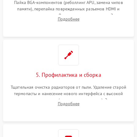
Пайка BGA-компонентов (реболлинг APU, замена чипов
памяти), перепайка поврежденных разъемов HDMI и
контроллеров питания. Восстановление дорожек. Замена
Подробнее
неисправного жесткого диска, SSD или лазерной головки
привода.
5. Профилактика и сборка
Тщательная очистка радиаторов от пыли. Удаление старой
термопасты и нанесение нового интерфейса с высокой
теплопроводностью (или жидкого металла). Замена
Подробнее
термопрокладок. Аккуратная сборка консоли и подключение
шлейфов.