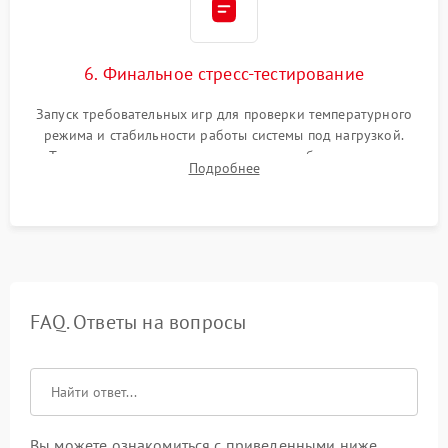
6. Финальное стресс-тестирование
Запуск требовательных игр для проверки температурного
режима и стабильности работы системы под нагрузкой.
Тестирование привода, синхронизации беспроводных
Подробнее
геймпадов, выхода в сеть и выдачи изображения без
артефактов.
FAQ. Ответы на вопросы
Вы можете ознакомиться с приведенными ниже