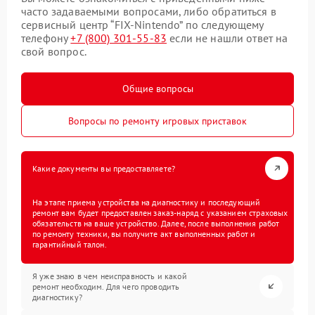
часто задаваемыми вопросами, либо обратиться в
сервисный центр “FIX-Nintendo” по следующему
телефону
+7 (800) 301-55-83
если не нашли ответ на
свой вопрос.
Общие вопросы
Вопросы по ремонту игровых приставок
Какие документы вы предоставляете?
На этапе приема устройства на диагностику и последующий
ремонт вам будет предоставлен заказ-наряд с указанием страховых
обязательств на ваше устройство. Далее, после выполнения работ
по ремонту техники, вы получите акт выполненных работ и
гарантийный талон.
Я уже знаю в чем неисправность и какой
ремонт необходим. Для чего проводить
диагностику?