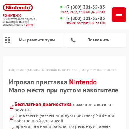
+7 (800) 301-55-83
Ежедневно, с 10:00 до 20:00
FIX-NINTENDO
+7 (800) 301-55-83
Ремонт устройств Nintendo
Специализированный
Звонок бесплатный по РФ
cервисный центр г.
Сургут
Мы ремонтируем
Позвонить
Ремонт игровых приставок Nintendo
ргуте
Игровая приставка Nintendo мало места при пустом накопителе
Игровая приставка
Nintendo
Мало места при пустом накопителе
Бесплатная диагностика
даже при отказе от
ремонта
Привезем и увезем игровую приставку Nintendo
собственной доставкой
Гарантия на наши работы по ремонту игровых