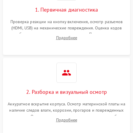
1. Первичная диагностика
Проверка реакции на кнопку включения, осмотр разъемов
(HDMI, USB) на механические повреждения. Оценка кодов
ошибок на экране или по индикаторам. Проверка чтения
Подробнее
дисков, работы геймпадов и наличия гарантийных пломб.
2. Разборка и визуальный осмотр
Аккуратное вскрытие корпуса. Осмотр материнской платы на
наличие следов влаги, коррозии, прогаров и поврежденных
элементов. Оценка состояния системы охлаждения, турбины
Подробнее
кулера и степени загрязнения радиатора пылью.