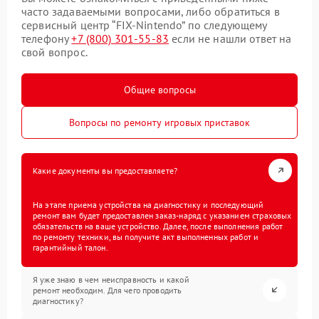
часто задаваемыми вопросами, либо обратиться в
сервисный центр “FIX-Nintendo” по следующему
телефону
+7 (800) 301-55-83
если не нашли ответ на
свой вопрос.
Общие вопросы
Вопросы по ремонту игровых приставок
Какие документы вы предоставляете?
На этапе приема устройства на диагностику и последующий
ремонт вам будет предоставлен заказ-наряд с указанием страховых
обязательств на ваше устройство. Далее, после выполнения работ
по ремонту техники, вы получите акт выполненных работ и
гарантийный талон.
Я уже знаю в чем неисправность и какой
ремонт необходим. Для чего проводить
диагностику?