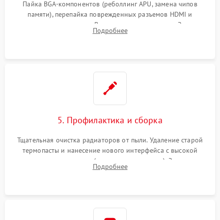
Пайка BGA-компонентов (реболлинг APU, замена чипов
памяти), перепайка поврежденных разъемов HDMI и
контроллеров питания. Восстановление дорожек. Замена
Подробнее
неисправного жесткого диска, SSD или лазерной головки
привода.
5. Профилактика и сборка
Тщательная очистка радиаторов от пыли. Удаление старой
термопасты и нанесение нового интерфейса с высокой
теплопроводностью (или жидкого металла). Замена
Подробнее
термопрокладок. Аккуратная сборка консоли и подключение
шлейфов.