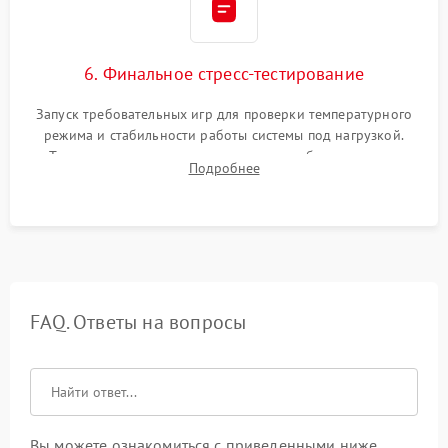
6. Финальное стресс-тестирование
Запуск требовательных игр для проверки температурного
режима и стабильности работы системы под нагрузкой.
Тестирование привода, синхронизации беспроводных
Подробнее
геймпадов, выхода в сеть и выдачи изображения без
артефактов.
FAQ. Ответы на вопросы
Вы можете ознакомиться с приведенными ниже