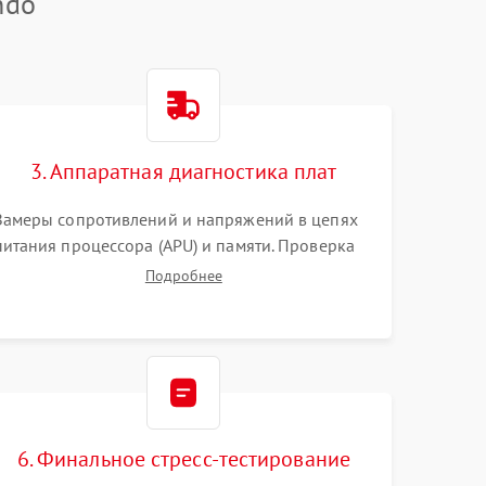
ndo
3. Аппаратная диагностика плат
Замеры сопротивлений и напряжений в цепях
питания процессора (APU) и памяти. Проверка
HDMI-контроллера, микросхем флеш-памяти и
Подробнее
модуля Wi-Fi
6. Финальное стресс-тестирование