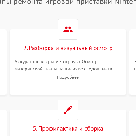
апы ремонта игровой приставки Ninte
2. Разборка и визуальный осмотр
Аккуратное вскрытие корпуса. Осмотр
материнской платы на наличие следов влаги,
коррозии, прогаров и поврежденных
Подробнее
элементов. Оценка состояния системы
охлаждения, турбины кулера и степени
загрязнения радиатора пылью.
т
5. Профилактика и сборка