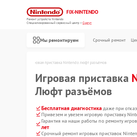
FIX-NINTENDO
Ремонт устройств Nintendo
Специализированный cервисный центр г.
Сургут
Мы ремонтируем
Срочный ремонт
Це
Ремонт игровых приставок Nintendo
tendo в Сургуте
Игровая приставка Nintendo люфт разъёмов
Игровая приставка
Люфт разъёмов
Бесплатная диагностика
даже при отказ
Привезем и увезем игровую приставку Nin
Гарантия на наши работы по ремонту игро
лет
Срочный ремонт игровых приставок Ninten