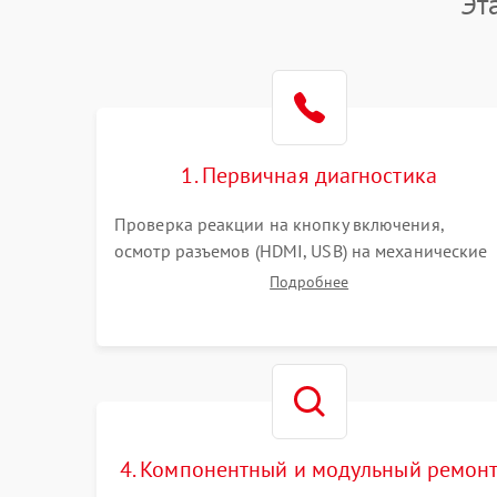
Эт
1. Первичная диагностика
Проверка реакции на кнопку включения,
осмотр разъемов (HDMI, USB) на механические
повреждения. Оценка кодов ошибок на экране
Подробнее
или по индикаторам. Проверка чтения дисков,
работы геймпадов и наличия гарантийных
пломб.
4. Компонентный и модульный ремон