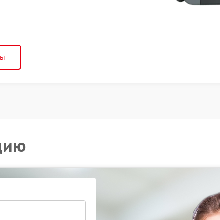
ны
цию