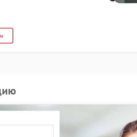
ны
цию