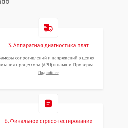
ndo
3. Аппаратная диагностика плат
Замеры сопротивлений и напряжений в цепях
питания процессора (APU) и памяти. Проверка
HDMI-контроллера, микросхем флеш-памяти и
Подробнее
модуля Wi-Fi
6. Финальное стресс-тестирование