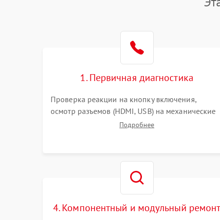
Эт
1. Первичная диагностика
Проверка реакции на кнопку включения,
осмотр разъемов (HDMI, USB) на механические
повреждения. Оценка кодов ошибок на экране
Подробнее
или по индикаторам. Проверка чтения дисков,
работы геймпадов и наличия гарантийных
пломб.
4. Компонентный и модульный ремон