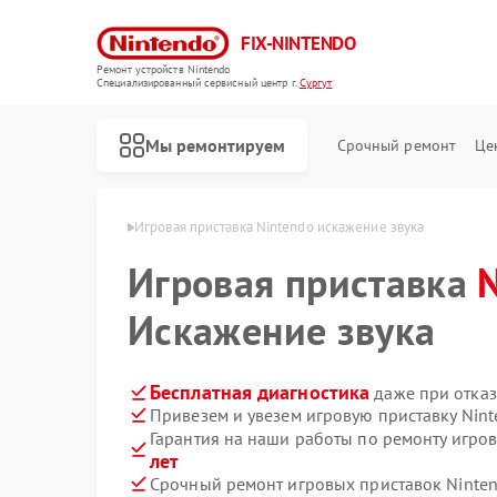
FIX-NINTENDO
Ремонт устройств Nintendo
Специализированный cервисный центр г.
Сургут
Мы ремонтируем
Срочный ремонт
Це
Ремонт игровых приставок Nintendo
 Nintendo в Сургуте
Игровая приставка Nintendo искажение звука
Игровая приставка
Искажение звука
Бесплатная диагностика
даже при отказ
Привезем и увезем игровую приставку Nin
Гарантия на наши работы по ремонту игро
лет
Срочный ремонт игровых приставок Ninten