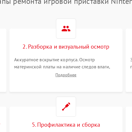
апы ремонта игровой приставки Ninte
2. Разборка и визуальный осмотр
Аккуратное вскрытие корпуса. Осмотр
материнской платы на наличие следов влаги,
коррозии, прогаров и поврежденных
Подробнее
элементов. Оценка состояния системы
охлаждения, турбины кулера и степени
загрязнения радиатора пылью.
т
5. Профилактика и сборка