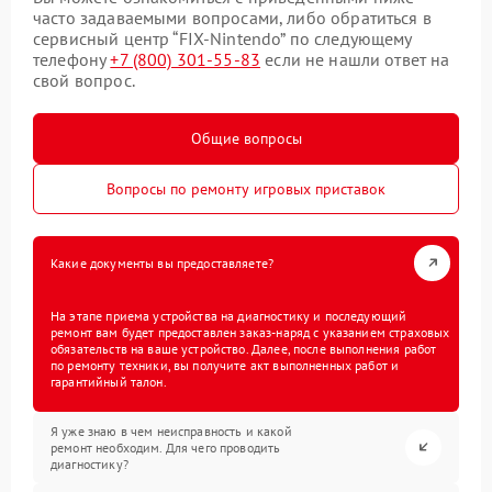
часто задаваемыми вопросами, либо обратиться в
сервисный центр “FIX-Nintendo” по следующему
телефону
+7 (800) 301-55-83
если не нашли ответ на
свой вопрос.
Общие вопросы
Вопросы по ремонту игровых приставок
Какие документы вы предоставляете?
На этапе приема устройства на диагностику и последующий
ремонт вам будет предоставлен заказ-наряд с указанием страховых
обязательств на ваше устройство. Далее, после выполнения работ
по ремонту техники, вы получите акт выполненных работ и
гарантийный талон.
Я уже знаю в чем неисправность и какой
ремонт необходим. Для чего проводить
диагностику?