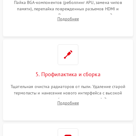
Пайка BGA-компонентов (реболлинг APU, замена чипов
памяти), перепайка поврежденных разъемов HDMI и
контроллеров питания. Восстановление дорожек. Замена
Подробнее
неисправного жесткого диска, SSD или лазерной головки
привода.
5. Профилактика и сборка
Тщательная очистка радиаторов от пыли. Удаление старой
термопасты и нанесение нового интерфейса с высокой
теплопроводностью (или жидкого металла). Замена
Подробнее
термопрокладок. Аккуратная сборка консоли и подключение
шлейфов.