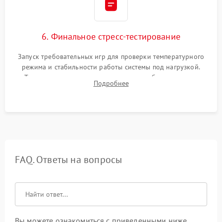
6. Финальное стресс-тестирование
Запуск требовательных игр для проверки температурного
режима и стабильности работы системы под нагрузкой.
Тестирование привода, синхронизации беспроводных
Подробнее
геймпадов, выхода в сеть и выдачи изображения без
артефактов.
FAQ. Ответы на вопросы
Вы можете ознакомиться с приведенными ниже