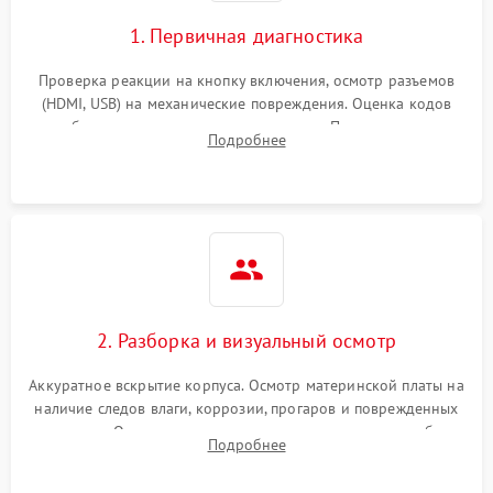
1. Первичная диагностика
Проверка реакции на кнопку включения, осмотр разъемов
(HDMI, USB) на механические повреждения. Оценка кодов
ошибок на экране или по индикаторам. Проверка чтения
Подробнее
дисков, работы геймпадов и наличия гарантийных пломб.
2. Разборка и визуальный осмотр
Аккуратное вскрытие корпуса. Осмотр материнской платы на
наличие следов влаги, коррозии, прогаров и поврежденных
элементов. Оценка состояния системы охлаждения, турбины
Подробнее
кулера и степени загрязнения радиатора пылью.