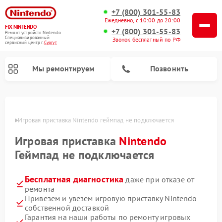
+7 (800) 301-55-83
Ежедневно, с 10:00 до 20:00
FIX-NINTENDO
+7 (800) 301-55-83
Ремонт устройств Nintendo
Специализированный
Звонок бесплатный по РФ
cервисный центр г.
Сургут
Мы ремонтируем
Позвонить
Ремонт игровых приставок Nintendo
ргуте
Игровая приставка Nintendo геймпад не подключается
Игровая приставка
Nintendo
Геймпад не подключается
Бесплатная диагностика
даже при отказе от
ремонта
Привезем и увезем игровую приставку Nintendo
собственной доставкой
Гарантия на наши работы по ремонту игровых