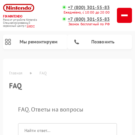
+7 (800) 301-55-83
Ежедневно, с 10:00 до 20:00
FIX-NINTENDO
+7 (800) 301-55-83
Ремонт устройств Nintendo
Специализированный
Звонок бесплатный по РФ
cервисный центр г.
Сургут
Мы ремонтируем
Позвонить
Ремонт игровых приставок Nintendo
Главная
FAQ
FAQ
FAQ. Ответы на вопросы