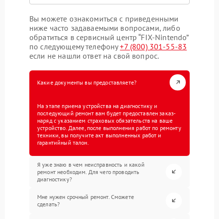
Вы можете ознакомиться с приведенными
ниже часто задаваемыми вопросами, либо
обратиться в сервисный центр “FIX-Nintendo”
по следующему телефону
+7 (800) 301-55-83
если не нашли ответ на свой вопрос.
Какие документы вы предоставляете?
На этапе приема устройства на диагностику и
последующий ремонт вам будет предоставлен заказ-
наряд с указанием страховых обязательств на ваше
устройство. Далее, после выполнения работ по ремонту
техники, вы получите акт выполненных работ и
гарантийный талон.
Я уже знаю в чем неисправность и какой
ремонт необходим. Для чего проводить
диагностику?
Мне нужен срочный ремонт. Сможете
сделать?